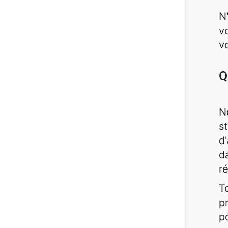
N
v
v
Q
N
s
d
d
r
T
p
p