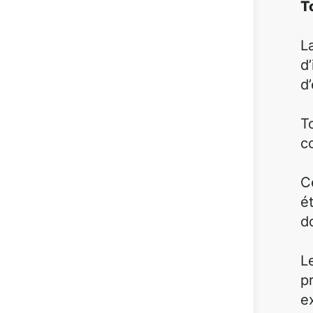
T
L
d
d
T
c
C
é
d
L
p
e