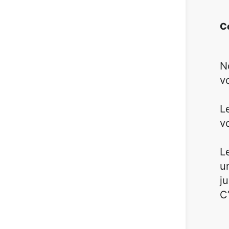
C
N
vo
L
v
L
u
j
C