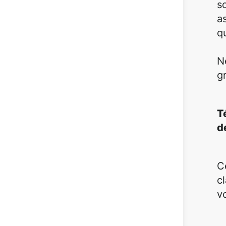
s
a
qu
N
g
T
d
C
c
v