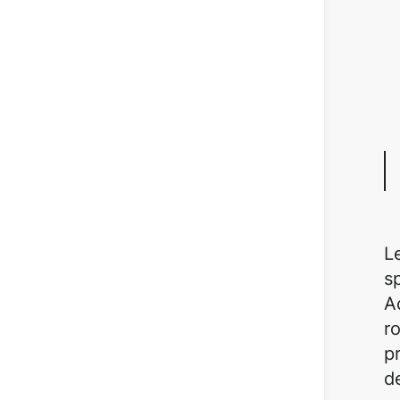
L
s
A
r
p
d