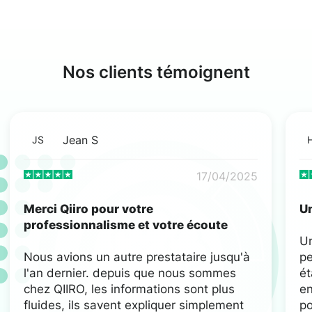
Nos clients témoignent
Jean S
JS
17/04/2025
Merci Qiiro pour votre
Un
professionnalisme et votre écoute
U
Nous avions un autre prestataire jusqu'à
pe
l'an dernier. depuis que nous sommes
ét
chez QIIRO, les informations sont plus
en
fluides, ils savent expliquer simplement
po