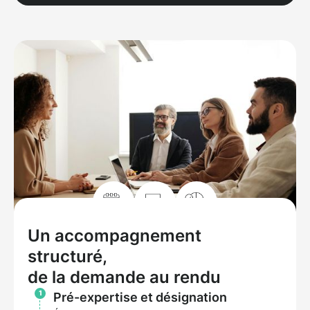
Un accompagnement
Planifier un rendez-vous
structuré,
de la demande au rendu
1
Pré-expertise et désignation