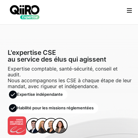
Services
Webflow Homepage
Ressources
À
L'expertise CSE
au service des élus qui agissent
propos
Expertise comptable, santé-sécurité, conseil et
audit.
Nous accompagnons les CSE à chaque étape de leur
Se
mandat, avec rigueur et indépendance.
connecter
Expertise indépendante
Habilité pour les missions réglementées
Nous
contacter