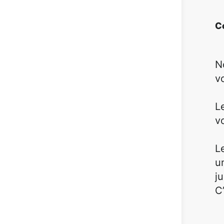
C
N
vo
L
v
L
u
j
C