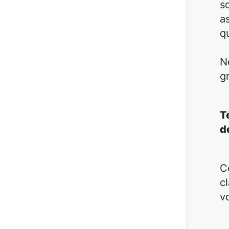
s
a
qu
N
g
T
d
C
c
v