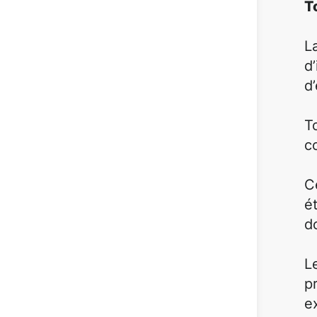
T
L
d
d
T
c
C
é
d
L
p
e