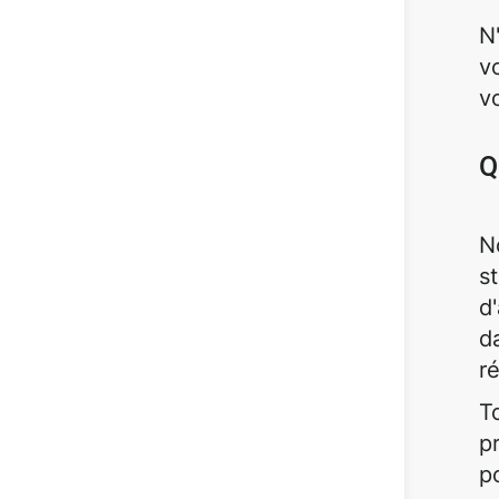
N
v
v
Q
N
s
d
d
r
T
p
p