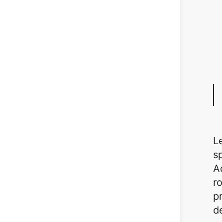
L
s
A
r
p
d