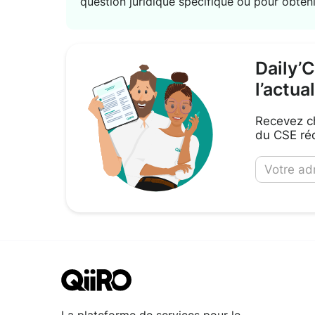
question juridique spécifique ou pour obteni
Daily’
l’actua
Recevez ch
du CSE réd