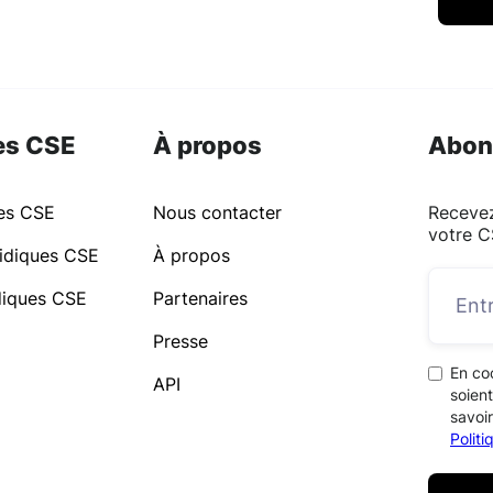
es CSE
À propos
Abon
ues CSE
Nous contacter
Recevez
votre C
idiques CSE
À propos
idiques CSE
Partenaires
Presse
En co
API
soient
savoir
Polit