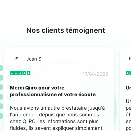
Nos clients témoignent
Jean S
JS
17/04/2025
Merci Qiiro pour votre
Un
professionnalisme et votre écoute
U
Nous avions un autre prestataire jusqu'à
pe
l'an dernier. depuis que nous sommes
ét
chez QIIRO, les informations sont plus
en
fluides, ils savent expliquer simplement
po