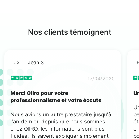
Nos clients témoignent
Jean S
JS
17/04/2025
Merci Qiiro pour votre
Un
professionnalisme et votre écoute
U
Nous avions un autre prestataire jusqu'à
pe
l'an dernier. depuis que nous sommes
ét
chez QIIRO, les informations sont plus
en
fluides, ils savent expliquer simplement
po