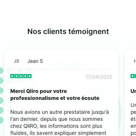
Nos clients témoignent
Jean S
JS
17/04/2025
Merci Qiiro pour votre
Un
professionnalisme et votre écoute
U
Nous avions un autre prestataire jusqu'à
pe
l'an dernier. depuis que nous sommes
ét
chez QIIRO, les informations sont plus
en
fluides, ils savent expliquer simplement
po