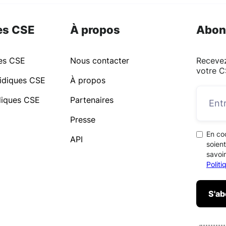
es CSE
À propos
Abon
ues CSE
Nous contacter
Recevez
votre C
idiques CSE
À propos
idiques CSE
Partenaires
Presse
En co
API
soient
savoir
Polit