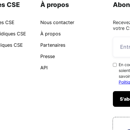
es CSE
À propos
Abon
ues CSE
Nous contacter
Recevez
votre C
idiques CSE
À propos
idiques CSE
Partenaires
Presse
En co
API
soient
savoir
Polit