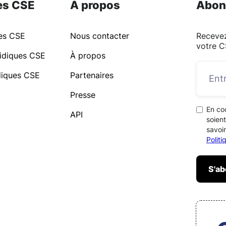
es CSE
À propos
Abon
ues CSE
Nous contacter
Recevez
votre C
idiques CSE
À propos
idiques CSE
Partenaires
Presse
En co
API
soient
savoir
Polit