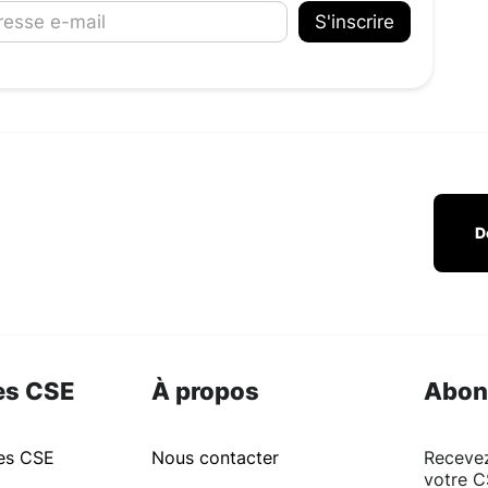
D
es CSE
À propos
Abon
ues CSE
Nous contacter
Recevez
votre C