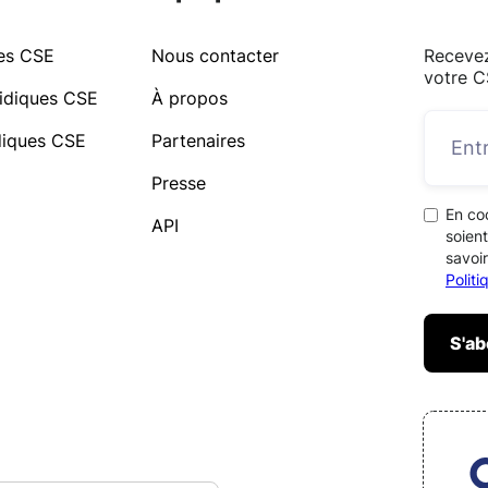
ues CSE
Nous contacter
Recevez
votre C
idiques CSE
À propos
idiques CSE
Partenaires
Presse
En co
API
soient
savoir
Polit