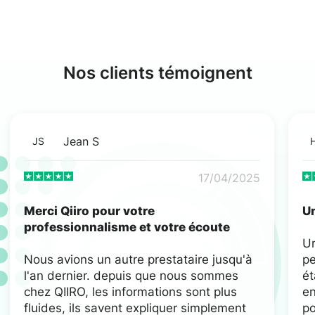
Nos clients témoignent
Jean S
JS
17/04/2025
Merci Qiiro pour votre
Un
professionnalisme et votre écoute
U
Nous avions un autre prestataire jusqu'à
pe
l'an dernier. depuis que nous sommes
ét
chez QIIRO, les informations sont plus
en
fluides, ils savent expliquer simplement
po