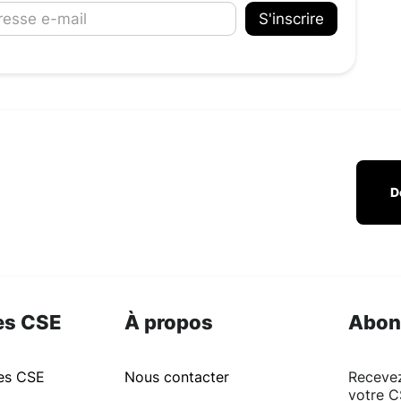
D
es CSE
À propos
Abon
ues CSE
Nous contacter
Recevez
votre C