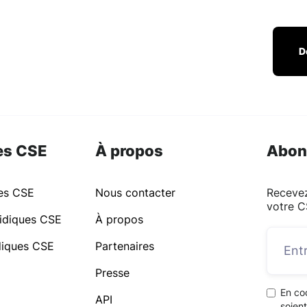
D
es CSE
À propos
Abon
ues CSE
Nous contacter
Recevez
votre C
idiques CSE
À propos
idiques CSE
Partenaires
Presse
En co
API
soient