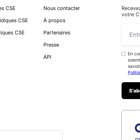
ues CSE
Nous contacter
Recevez
votre C
idiques CSE
À propos
idiques CSE
Partenaires
Presse
En co
API
soient
savoir
Polit