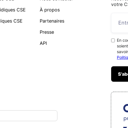
votre C
idiques CSE
À propos
idiques CSE
Partenaires
Presse
En co
API
soient
savoir
Polit