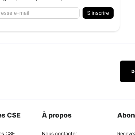
D
es CSE
À propos
Abon
ues CSE
Nous contacter
Recevez