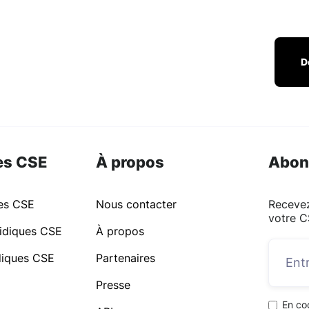
D
es CSE
À propos
Abon
ues CSE
Nous contacter
Recevez
votre C
idiques CSE
À propos
idiques CSE
Partenaires
Presse
En co