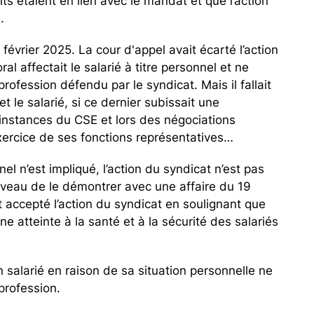
ts étaient en lien avec le mandat et que l’action
.
évrier 2025. La cour d'appel avait écarté l’action
l affectait le salarié à titre personnel et ne
a profession défendu par le syndicat. Mais il fallait
 le salarié, si ce dernier subissait une
s instances du CSE et lors des négociations
'exercice de ses fonctions représentatives…
el n’est impliqué, l’action du syndicat n’est pas
uveau de le démontrer avec une affaire du 19
t accepté l’action du syndicat en soulignant que
e atteinte à la santé et à la sécurité des salariés
un salarié en raison de sa situation personnelle ne
 profession.