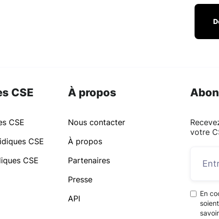
D
es CSE
À propos
Abon
ues CSE
Nous contacter
Recevez
votre C
idiques CSE
À propos
idiques CSE
Partenaires
Presse
En co
API
soient
savoir