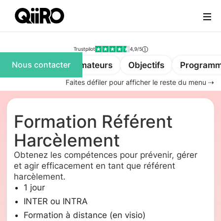
Services
Webflow Homepage
Ressources
Trustpilot
4,9/5
Nous contacter
Pour qui ?
Formateurs
Objectifs
Program
À
Faites défiler pour afficher le reste du menu ⇢
propos
Formation Référent
Se
Harcèlement
connecter
Obtenez les compétences pour prévenir, gérer
et agir efficacement en tant que référent
harcèlement.
Nous
1 jour
contacter
INTER ou INTRA
Formation à distance (en visio)