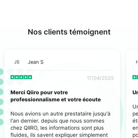
Nos clients témoignent
Jean S
JS
17/04/2025
Merci Qiiro pour votre
Un
professionnalisme et votre écoute
U
Nous avions un autre prestataire jusqu'à
pe
l'an dernier. depuis que nous sommes
ét
chez QIIRO, les informations sont plus
en
fluides, ils savent expliquer simplement
po