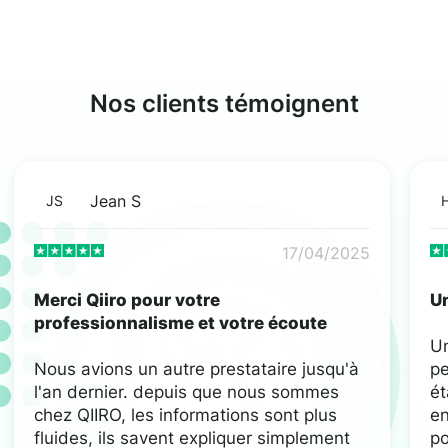
Nos clients témoignent
Jean S
JS
17/04/2025
Merci Qiiro pour votre
Un
professionnalisme et votre écoute
U
Nous avions un autre prestataire jusqu'à
pe
l'an dernier. depuis que nous sommes
ét
chez QIIRO, les informations sont plus
en
fluides, ils savent expliquer simplement
po