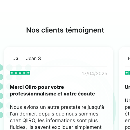
Nos clients témoignent
Jean S
JS
17/04/2025
Merci Qiiro pour votre
Un
professionnalisme et votre écoute
U
Nous avions un autre prestataire jusqu'à
pe
l'an dernier. depuis que nous sommes
ét
chez QIIRO, les informations sont plus
en
fluides, ils savent expliquer simplement
po