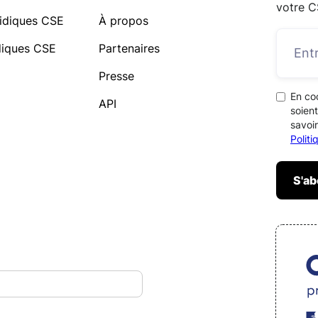
votre C
idiques CSE
À propos
idiques CSE
Partenaires
Presse
En co
API
soient
savoir
Polit