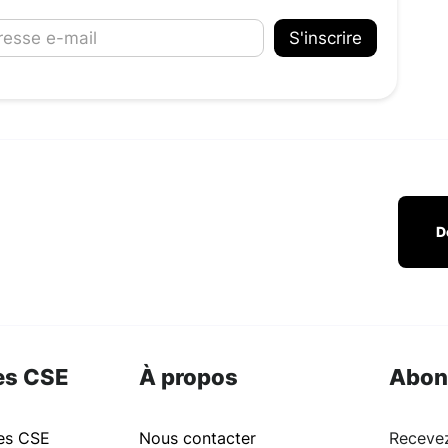
D
es CSE
À propos
Abon
ues CSE
Nous contacter
Recevez