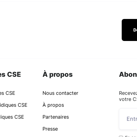
D
es CSE
À propos
Abon
ues CSE
Nous contacter
Recevez
votre C
idiques CSE
À propos
idiques CSE
Partenaires
Presse