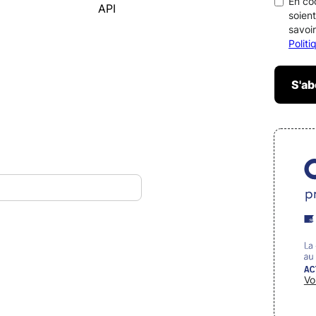
En co
API
soient
savoir
Polit
Vo