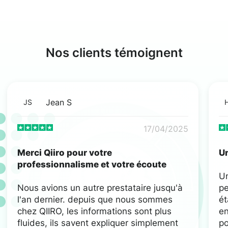
Nos clients témoignent
Jean S
JS
17/04/2025
Merci Qiiro pour votre
Un
professionnalisme et votre écoute
U
Nous avions un autre prestataire jusqu'à
pe
l'an dernier. depuis que nous sommes
ét
chez QIIRO, les informations sont plus
en
fluides, ils savent expliquer simplement
po