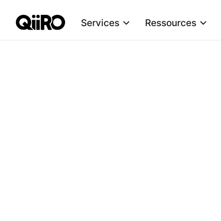
Services
Ressources
Webflow Homepage
Con
!
Conten
Sommaire
Pourquoi un contrôle URSSAF ?
Le con
des co
Qui déclenche un contrôle URSSAF ?