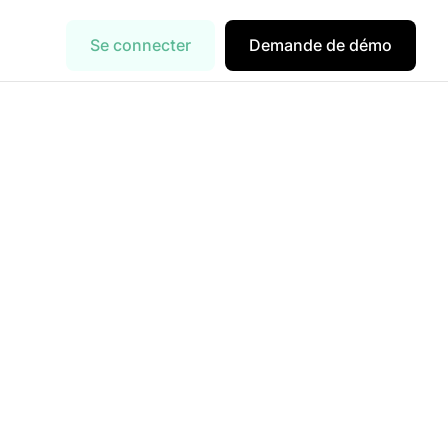
Se connecter
Demande de démo
 tout
nt l’objet consiste à vérifier l’exactitude
ant.