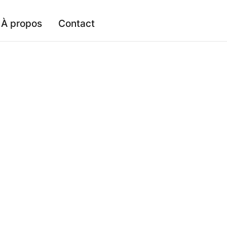
À propos
Contact
trôle URSSAF : on vous dit
u rédigé par nos juristes
★★★★★
trôle URSSAF est une formalité administrative do
tisations sociales payées par l’employeur cotis