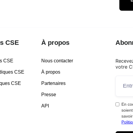
es CSE
À propos
Abonn
Recevez
es CSE
Nous contacter
votre C
idiques CSE
À propos
diques CSE
Partenaires
Presse
En co
API
soient
savoir
Politi