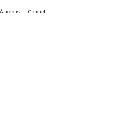
À propos
Contact
mbauche d’un salarié
 rédigé par nos juristes
★★★★★
ouhaitez embaucher des salariés dans les règle
ncer ? Don’t panic, votre juriste augmenté Qii
es pour que vous puissiez.