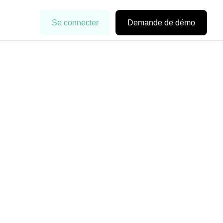
Se connecter
Demande de démo
s de l’art mais ne savez pas par où
RO vous donne toutes les étapes et